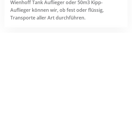
Wienhoff Tank Auflieger oder 50m3 Kipp-
Auflieger können wir, ob fest oder flüssig,
Transporte aller Art durchführen.
Kommunalarbeiten
Wir führen nicht nur landwirtschaftliche
Lohnarbeiten aus, sondern bieten auch folgende
Dienstleistungen im Kommunalbereich:
Winterdienst
Strassenreinigung
Naturstrassen Unterhalt
Böschungs-Pflege